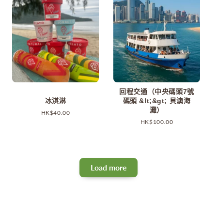
回程交通（中央碼頭7號
冰淇淋
碼頭 &lt;&gt; 貝澳海
灘）
原
HK$40.00
價
原
HK$100.00
價
Load more