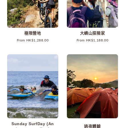
極限營地
大嶼山探險家
原
From HK$1,288.00
原
From HK$1,188.00
價
價
Sunday SurfDay (An
過夜體驗