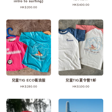
intro to surfing)
原
HK$400.00
原
HK$200.00
價
價
兒童TIG ECO衝浪服
兒童TIG夏令營T卹
原
HK$280.00
原
HK$100.00
價
價